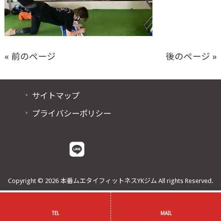
« 前のページ
後のページ »
サイトマップ
プライバシーポリシー
Copyright © 2026 本番ムエタイフィットネスYKジム All rights Reserved.
TEL
MAIL