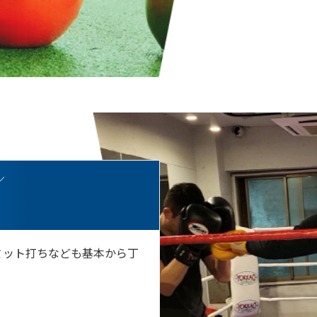
／
ミット打ちなども基本から丁
。